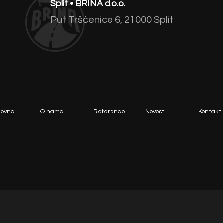
Split • BRINA d.o.o.
Put Tršćenice 6, 21000 Split
lovna
O nama
Reference
Novosti
Kontakt