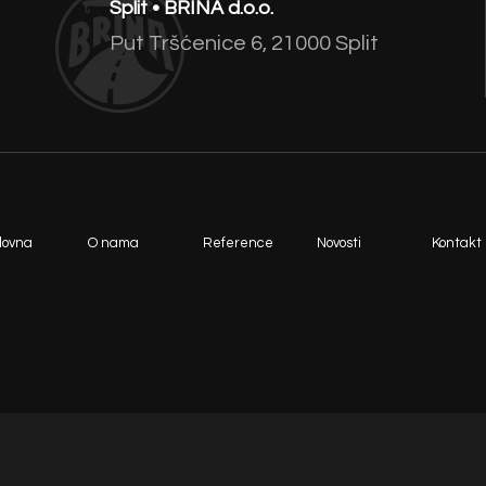
Split • BRINA d.o.o.
Put Tršćenice 6, 21000 Split
lovna
O nama
Reference
Novosti
Kontakt